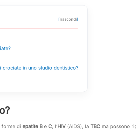
[
nascondi
]
iate?
 crociate in uno studio dentistico?
mo?
e forme di
epatite B
e
C
, l’
HIV
(AIDS), la
TBC
ma possono rigu