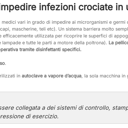
impedire infezioni crociate in
i medici vari in grado di impedire ai microrganismi e germi di
pricapi, mascherine, teli etc). Un sistema barriera molto se
fficacemente utilizzata per ricoprire le superfici di appogg
e lampade e tutte le parti a motore della poltrona).
La pellic
rativa tramite disinfettanti specifici.
so
.
lizzati in
autoclave a vapore d’acqua
, la sola macchina in 
ere collegata a dei sistemi di controllo, stamp
ressione di esercizio.