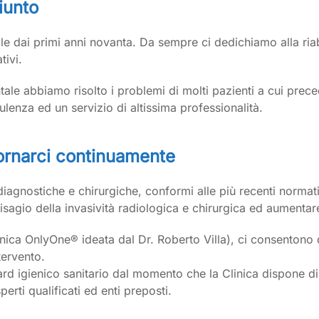
iunto
le dai primi anni novanta. Da sempre ci dedichiamo alla riab
tivi.
tale abbiamo risolto i problemi di molti pazienti a cui prec
lenza ed un servizio di altissima professionalità.
ornarci continuamente
iagnostiche e chirurgiche, conformi alle più recenti normat
 disagio della invasività radiologica e chirurgica ed aumentar
cnica OnlyOne® ideata dal Dr. Roberto Villa), ci consentono di
tervento.
ard igienico sanitario dal momento che la Clinica dispone di 
rti qualificati ed enti preposti.