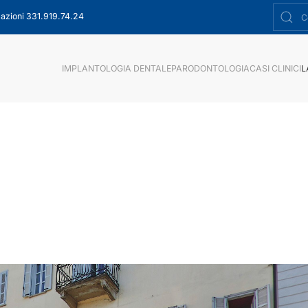
azioni 331.919.74.24
IMPLANTOLOGIA DENTALE
PARODONTOLOGIA
CASI CLINICI
L