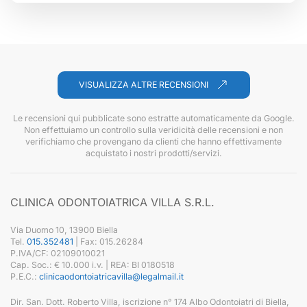
VISUALIZZA ALTRE RECENSIONI
Le recensioni qui pubblicate sono estratte automaticamente da Google.
Non effettuiamo un controllo sulla veridicità delle recensioni e non
verifichiamo che provengano da clienti che hanno effettivamente
acquistato i nostri prodotti/servizi.
CLINICA ODONTOIATRICA VILLA S.R.L.
Via Duomo 10, 13900 Biella
Tel.
015.352481
| Fax: 015.26284
P.IVA/CF: 02109010021
Cap. Soc.: € 10.000 i.v. | REA: BI 0180518
P.E.C.:
clinicaodontoiatricavilla@legalmail.it
Dir. San. Dott. Roberto Villa, iscrizione n° 174 Albo Odontoiatri di Biella,