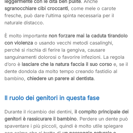
leggermente con le dita ben pulite
. Anche
sgranocchiare cibi croccanti
, come mele o carote
fresche, può dare l’ultima spinta necessaria per il
naturale distacco.
È molto importante
non forzare mai la caduta tirandolo
con violenza
o usando vecchi metodi casalinghi,
perché si rischia di ferire la gengiva, causare
sanguinamenti dolorosi o favorire infezioni. La regola
d’oro è
lasciare che la natura faccia il suo corso
e, se il
dente dondola da molto tempo creando fastidio al
bambino,
chiedere un parere al dentista
.
Il ruolo dei genitori in questa fase
Durante il ricambio dei dentini,
il compito principale dei
genitori è rassicurare il bambino
. Perdere un dente può
spaventare i più piccoli, quindi è molto utile spiegare
con calma che si tratta di
un passaggio naturale e