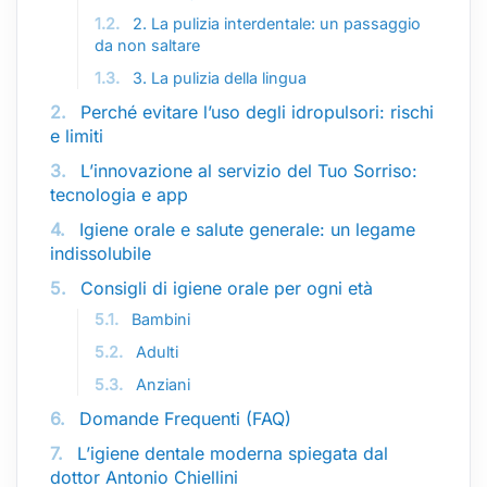
1.2.
2. La pulizia interdentale: un passaggio
da non saltare
1.3.
3. La pulizia della lingua
2.
Perché evitare l’uso degli idropulsori: rischi
e limiti
3.
L’innovazione al servizio del Tuo Sorriso:
tecnologia e app
4.
Igiene orale e salute generale: un legame
indissolubile
5.
Consigli di igiene orale per ogni età
5.1.
Bambini
5.2.
Adulti
5.3.
Anziani
6.
Domande Frequenti (FAQ)
7.
L’igiene dentale moderna spiegata dal
dottor Antonio Chiellini