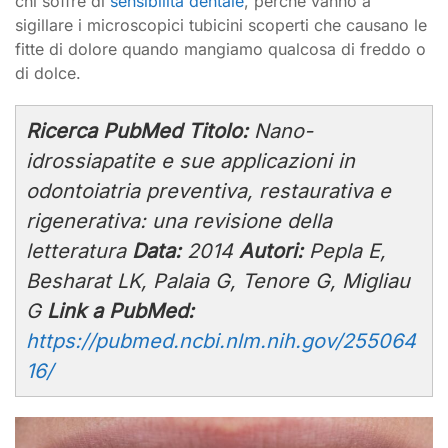
chi soffre di
sensibilità dentale
, perché vanno a
sigillare i microscopici tubicini scoperti che causano le
fitte di dolore quando mangiamo qualcosa di freddo o
di dolce.
Ricerca PubMed
Titolo:
Nano-
idrossiapatite e sue applicazioni in
odontoiatria preventiva, restaurativa e
rigenerativa: una revisione della
letteratura
Data:
2014
Autori:
Pepla E,
Besharat LK, Palaia G, Tenore G, Migliau
G
Link a PubMed:
https://pubmed.ncbi.nlm.nih.gov/255064
16/