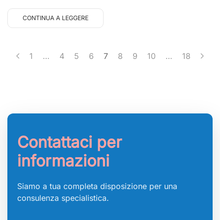
CONTINUA A LEGGERE
1
…
4
5
6
7
8
9
10
…
18
Contattaci per
informazioni
Siamo a tua completa disposizione per una
consulenza specialistica.