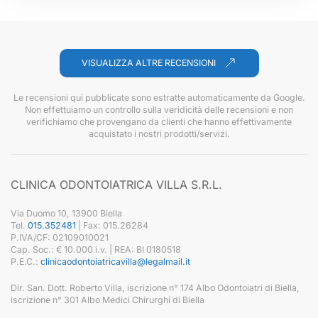
VISUALIZZA ALTRE RECENSIONI
Le recensioni qui pubblicate sono estratte automaticamente da Google.
Non effettuiamo un controllo sulla veridicità delle recensioni e non
verifichiamo che provengano da clienti che hanno effettivamente
acquistato i nostri prodotti/servizi.
CLINICA ODONTOIATRICA VILLA S.R.L.
Via Duomo 10, 13900 Biella
Tel.
015.352481
| Fax: 015.26284
P.IVA/CF: 02109010021
Cap. Soc.: € 10.000 i.v. | REA: BI 0180518
P.E.C.:
clinicaodontoiatricavilla@legalmail.it
Dir. San. Dott. Roberto Villa, iscrizione n° 174 Albo Odontoiatri di Biella,
iscrizione n° 301 Albo Medici Chirurghi di Biella