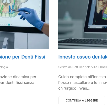
ione per Denti Fissi
Innesto osseo dentale
ologia
.
Scritto da
Dott Gabriele Villa
il
06/0
gazione dinamica per
Guida completa all'innesto
er denti fissi senza
l'osso mascellare e le innov
chirurgico invas...
CONTINUA A LEGGERE