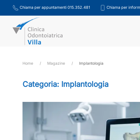
Chiama per appuntamenti 015.352.481
Chiama per inform
Skip to main content
Home
Magazine
Implantologia
Categoria:
Implantologia