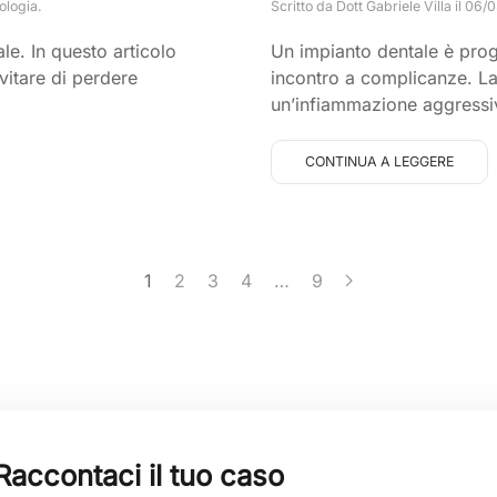
ologia
.
Scritto da
Dott Gabriele Villa
il
06/0
le. In questo articolo
Un impianto dentale è prog
vitare di perdere
incontro a complicanze. La 
un’infiammazione aggressiv
CONTINUA A LEGGERE
1
2
3
4
…
9
Raccontaci il tuo caso