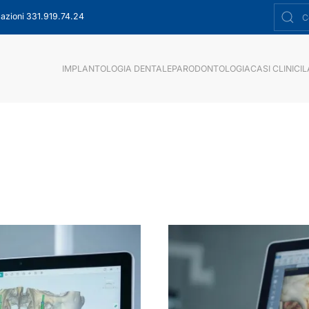
azioni 331.919.74.24
IMPLANTOLOGIA DENTALE
PARODONTOLOGIA
CASI CLINICI
L