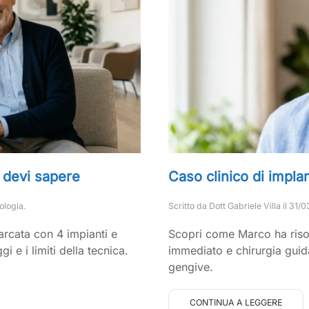
e devi sapere
Caso clinico di impla
ologia
.
Scritto da
Dott Gabriele Villa
il
31/0
'arcata con 4 impianti e
Scopri come Marco ha risol
i e i limiti della tecnica.
immediato e chirurgia guid
gengive.
CONTINUA A LEGGERE