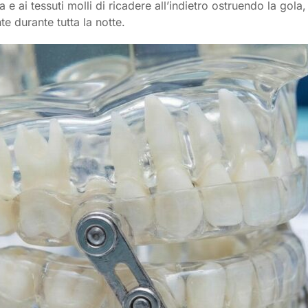
a e ai tessuti molli di ricadere all’indietro ostruendo la go
te durante tutta la notte.