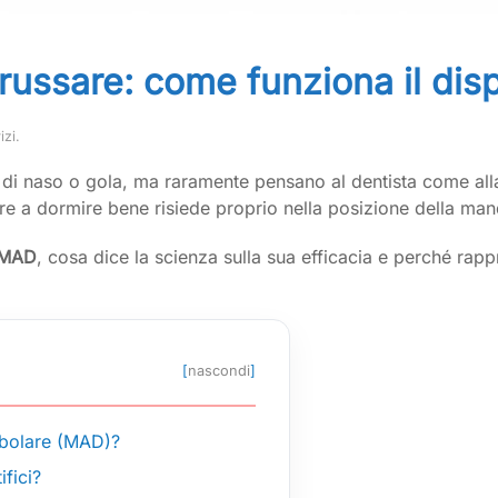
russare: come funziona il di
izi
.
 di naso o gola, ma raramente pensano al dentista come alla
are a dormire bene risiede proprio nella posizione della man
 MAD
, cosa dice la scienza sulla sua efficacia e perché rapp
[
nascondi
]
ibolare (MAD)?
ifici?