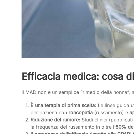
Efficacia medica: cosa dic
Il MAD non è un semplice “rimedio della nonna”, m
È una terapia di prima scelta:
Le linee guida uff
per pazienti con
roncopatia
(russamento) e
a
Riduzione del rumore:
Studi clinici (pubblicat
la frequenza del russamento in oltre l’
80% dei
Il paradosso dell’efficacia rispetto alla CPAP:
S