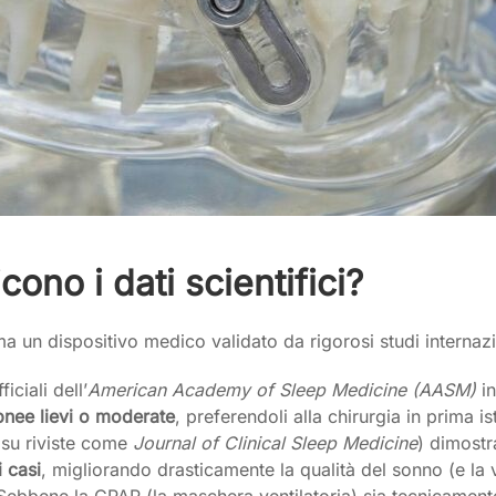
ono i dati scientifici?
a un dispositivo medico validato da rigorosi studi internazi
iciali dell’
American Academy of Sleep Medicine (AASM)
in
pnee lievi o moderate
, preferendoli alla chirurgia in prima i
i su riviste come
Journal of Clinical Sleep Medicine
) dimostr
 casi
, migliorando drasticamente la qualità del sonno (e la v
ebbene la CPAP (la maschera ventilatoria) sia tecnicament