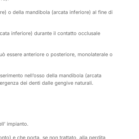
re) o della mandibola (arcata inferiore) al fine di
cata inferiore) durante il contatto occlusale
 Può essere anteriore o posteriore, monolaterale o
nserimento nell’osso della mandibola (arcata
mergenza dei denti dalle gengive naturali.
ll’ impianto.
nto) e che porta, se non trattato, alla perdita