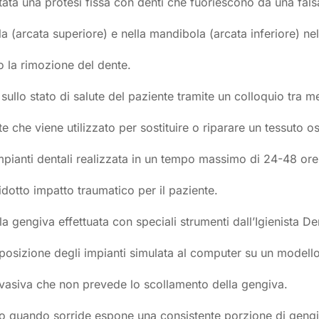
tata una protesi fissa con denti che fuoriescono da una falsa
la (arcata superiore) e nella mandibola (arcata inferiore) nel
o la rimozione del dente.
e sullo stato di salute del paziente tramite un colloquio tra 
rte che viene utilizzato per sostituire o riparare un tessuto
 impianti dentali realizzata in un tempo massimo di 24-48 ore
ridotto impatto traumatico per il paziente.
la gengiva effettuata con speciali strumenti dall’Igienista De
posizione degli impianti simulata al computer su un modello
-invasiva che non prevede lo scollamento della gengiva.
etto quando sorride espone una consistente porzione di gengi