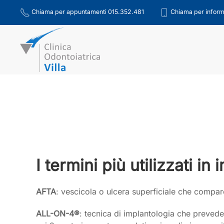
Chiama per appuntamenti 015.352.481
Chiama per inform
Skip to main content
I termini più utilizzati i
AFTA
: vescicola o ulcera superficiale che compar
ALL-ON-4®
: tecnica di implantologia che prevede 