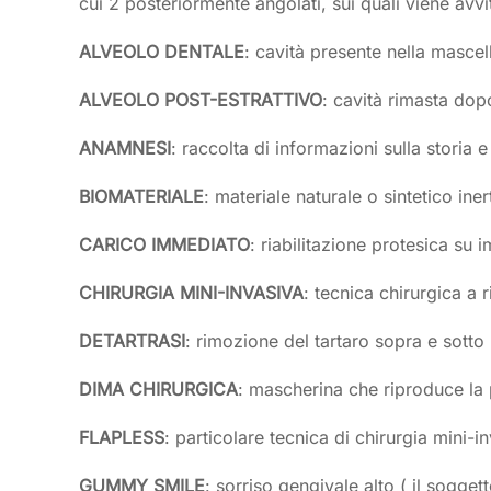
cui 2 posteriormente angolati, sui quali viene avvi
ALVEOLO DENTALE
: cavità presente nella mascel
ALVEOLO POST-ESTRATTIVO
: cavità rimasta dop
ANAMNESI
: raccolta di informazioni sulla storia 
BIOMATERIALE
: materiale naturale o sintetico ine
CARICO IMMEDIATO
: riabilitazione protesica su
CHIRURGIA MINI-INVASIVA
: tecnica chirurgica a 
DETARTRASI
: rimozione del tartaro sopra e sotto 
DIMA CHIRURGICA
: mascherina che riproduce la 
FLAPLESS
: particolare tecnica di chirurgia mini
GUMMY SMILE
: sorriso gengivale alto ( il sogg