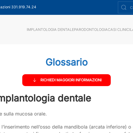
azioni 331.919.74.24
IMPLANTOLOGIA DENTALE
PARODONTOLOGIA
CASI CLINICI
L
Glossario
RICHIEDI MAGGIORI INFORMAZIONI
n implantologia dentale
e sulla mucosa orale.
l’inserimento nell’osso della mandibola (arcata inferiore) o 