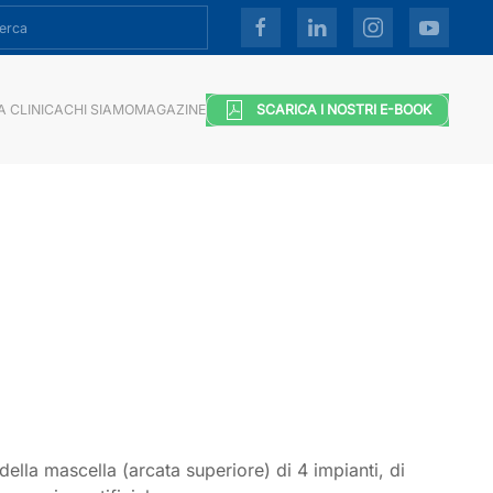
A CLINICA
CHI SIAMO
MAGAZINE
SCARICA I NOSTRI E-BOOK
della mascella (arcata superiore) di 4 impianti, di