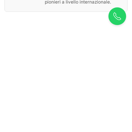
pionieri a livello internazionale.
VUOI AVERE MAGGIORI
INFORMAZIONI? CONTATTACI!
Contattaci per
informazioni