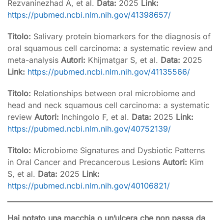
Rezvaninezhad A, et al.
Data:
2025
Link:
https://pubmed.ncbi.nlm.nih.gov/41398657/
Titolo:
Salivary protein biomarkers for the diagnosis of
oral squamous cell carcinoma: a systematic review and
meta-analysis
Autori:
Khijmatgar S, et al.
Data:
2025
Link:
https://pubmed.ncbi.nlm.nih.gov/41135566/
Titolo:
Relationships between oral microbiome and
head and neck squamous cell carcinoma: a systematic
review
Autori:
Inchingolo F, et al.
Data:
2025
Link:
https://pubmed.ncbi.nlm.nih.gov/40752139/
Titolo:
Microbiome Signatures and Dysbiotic Patterns
in Oral Cancer and Precancerous Lesions
Autori:
Kim
S, et al.
Data:
2025
Link:
https://pubmed.ncbi.nlm.nih.gov/40106821/
Hai notato una macchia o un’ulcera che non passa da