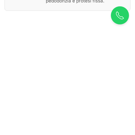
pedodonzia e protesi fissa.
VUOI AVERE MAGGIORI
INFORMAZIONI? CONTATTACI!
Contattaci per
informazioni