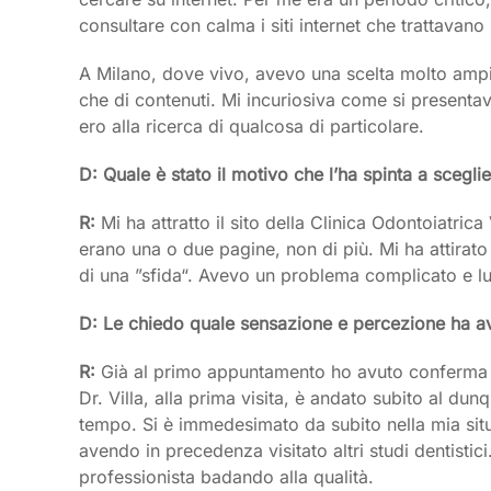
consultare con calma i siti internet che trattavano
A Milano, dove vivo, avevo una scelta molto ampia
che di contenuti. Mi incuriosiva come si presenta
ero alla ricerca di qualcosa di particolare.
D: Quale è stato il motivo che l’ha spinta a sceglie
R:
Mi ha attratto il sito della Clinica Odontoiatri
erano una o due pagine, non di più. Mi ha attirato 
di una ”sfida“. Avevo un problema complicato e lu
D: Le chiedo quale sensazione e percezione ha av
R:
Già al primo appuntamento ho avuto conferma del
Dr. Villa, alla prima visita, è andato subito al d
tempo. Si è immedesimato da subito nella mia situ
avendo in precedenza visitato altri studi dentisti
professionista badando alla qualità.