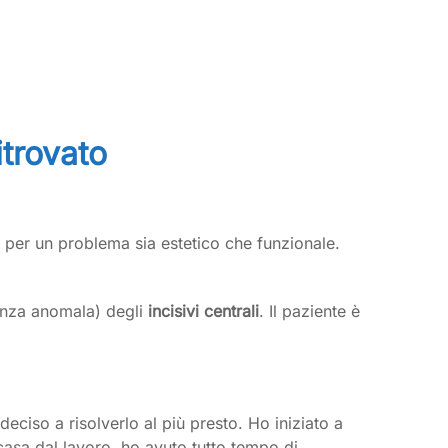
itrovato
a per un problema sia estetico che funzionale.
genza anomala) degli
incisivi centrali
. Il paziente è
eciso a risolverlo al più presto. Ho iniziato a
casa dal lavoro, ho avuto tutto tempo di