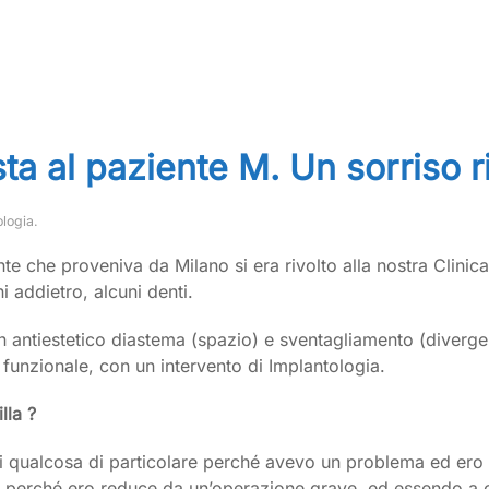
sta al paziente M. Un sorriso r
ologia
.
te che proveniva da Milano si era rivolto alla nostra Clinic
i addietro, alcuni denti.
d un antiestetico diastema (spazio) e sventagliamento (diver
he funzionale, con un intervento di Implantologia.
lla ?
a di qualcosa di particolare perché avevo un problema ed ero d
o, perché ero reduce da un’operazione grave, ed essendo a 