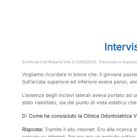
Intervi
Scritto da
Dott Roberto Villa
il
24/06/2024
. Pubblicato in
Implant
Vogliamo ricordare in breve che: il giovane pazien
Sull’arcata superiore ed inferiore aveva perso, ann
L’assenza degli incisivi laterali aveva portato a
stato riabilitato, sia dal punto di vista estetico c
D: Come ha conosciuto la Clinica Odontoiatrica Vi
Risposta:
Tramite il sito internet. Ero alla ricerc
cercare su internet. Per me era un periodo critic