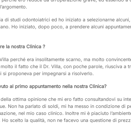
 l’argomento.
 di studi odontoiatrici ed ho iniziato a selezionarne alcuni
vano. Ho iniziato, dopo poco, a prendere alcuni appuntamenti
re la nostra Clinica ?
ca Villa perché era insolitamente scarno, ma molto convincent
molto il fatto che il Dr. Villa, con poche parole, riusciva a
i si proponeva per impegnarsi a risolverlo.
uto al primo appuntamento nella nostra Clinica?
la ottima opinione che mi ero fatto consultandovi su intern
unque. Non ha parlato di soldi, mi ha messo in condizione di
azione, nel mio caso clinico. Inoltre mi è piaciuto l’ambien
ci. Ho scelto la qualità, non ne facevo una questione di prez