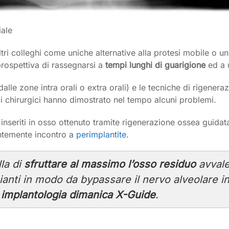
iale
tri colleghi come uniche alternative alla protesi mobile o u
prospettiva di rassegnarsi a
tempi lunghi di guarigione
ed a u
lle zone intra orali o extra orali) e le tecniche di rigenera
i chirurgici hanno dimostrato nel tempo alcuni problemi.
inseriti in osso ottenuto tramite rigenerazione ossea guidat
entemente incontro a
perimplantite
.
la di
sfruttare al massimo l’osso residuo
avvale
mpianti in modo da bypassare il nervo alveolare 
a
implantologia dimanica X-Guide
.