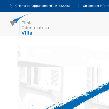
Chiama per appuntamenti 015.352.481
Chiama per inform
Skip to main content