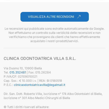
VISUALIZZA ALTRE RECENSIONI
Le recensioni qui pubblicate sono estratte automaticamente da Google.
Non effettuiamo un controllo sulla veridicità delle recensioni e non
verifichiamo che provengano da clienti che hanno effettivamente
acquistato i nostri prodotti/servizi.
CLINICA ODONTOIATRICA VILLA S.R.L.
Via Duomo 10, 13900 Biella
Tel.
015.352481
| Fax: 015.26284
P.IVA/CF: 02109010021
Cap. Soc.: € 10.000 i.v. | REA: BI 0180518
P.E.C.:
clinicaodontoiatricavilla@legalmail.it
Dir. San. Dott. Roberto Villa, iscrizione n° 174 Albo Odontoiatri di Biella,
iscrizione n° 301 Albo Medici Chirurghi di Biella
© Tutti i diritti riservati all’autore: